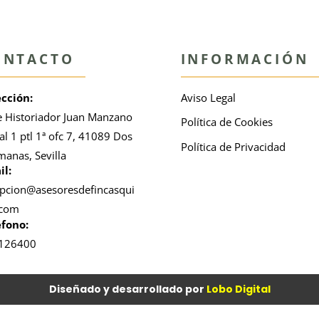
ONTACTO
INFORMACIÓN
ección:
Aviso Legal
e Historiador Juan Manzano
Política de Cookies
al 1 ptl 1ª ofc 7, 41089 Dos
Política de Privacidad
anas, Sevilla
il:
epcion@asesoresdefincasqui
.com
éfono:
126400
Diseñado y desarrollado por
Lobo Digital