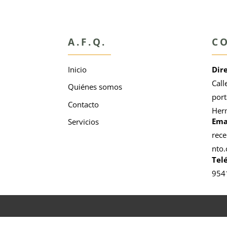
A.F.Q.
C
Inicio
Dir
Call
Quiénes somos
port
Contacto
Herm
Ema
Servicios
rec
nto
Tel
954