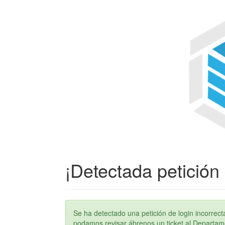
¡Detectada petición 
Se ha detectado una petición de login incorre
podamos revisar ábrenos un ticket al Departame