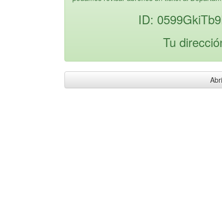
ID: 0599GkiTb
Tu direcció
Abri