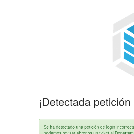
¡Detectada petición 
Se ha detectado una petición de login incorre
podamos revisar ábrenos un ticket al Departame