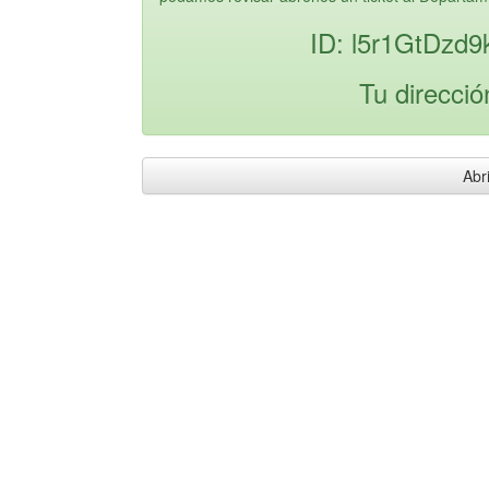
ID: l5r1GtDzd
Tu direcció
Abri