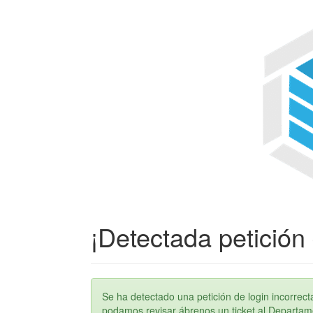
¡Detectada petición 
Se ha detectado una petición de login incorre
podamos revisar ábrenos un ticket al Departame