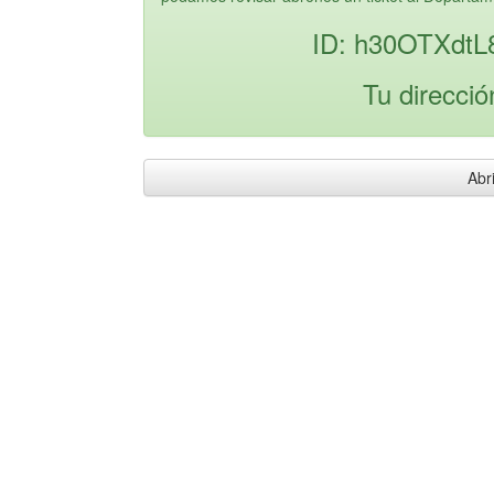
ID: h30OTXdtL
Tu direcció
Abri