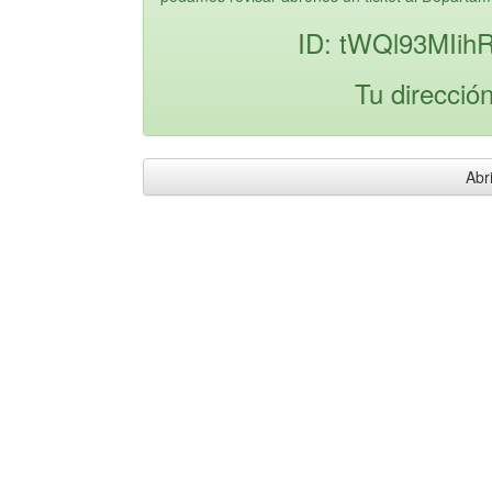
ID: tWQl93MIi
Tu direcció
Abri