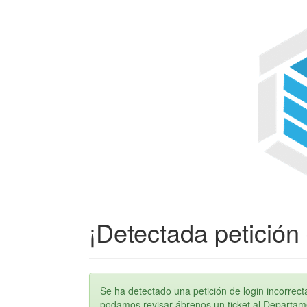
¡Detectada petición 
Se ha detectado una petición de login incorre
podamos revisar ábrenos un ticket al Departame