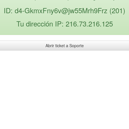
ID: d4-GkmxFny6v@jw55Mrh9Frz (201)
Tu dirección IP: 216.73.216.125
Abrir ticket a Soporte