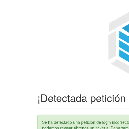
¡Detectada petición 
Se ha detectado una petición de login incorre
podamos revisar ábrenos un ticket al Departame