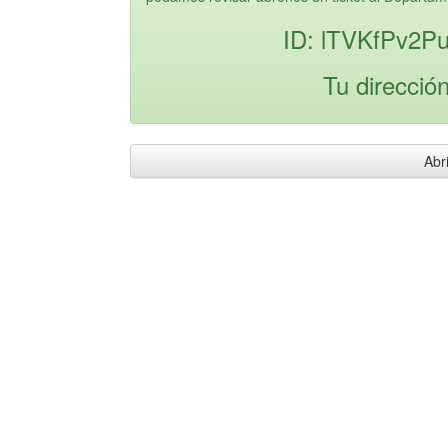
ID: lTVKfPv2P
Tu direcció
Abri