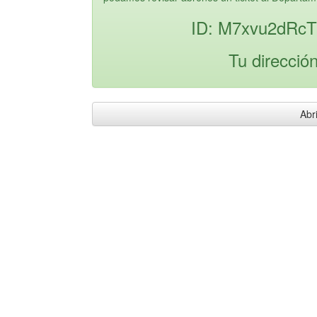
ID: M7xvu2dRc
Tu direcció
Abri