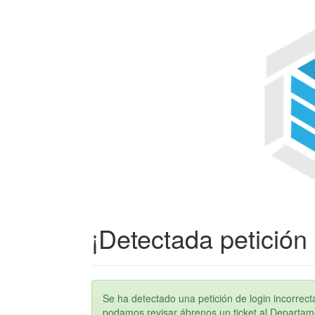
¡Detectada petición 
Se ha detectado una petición de login incorre
podamos revisar ábrenos un ticket al Departame