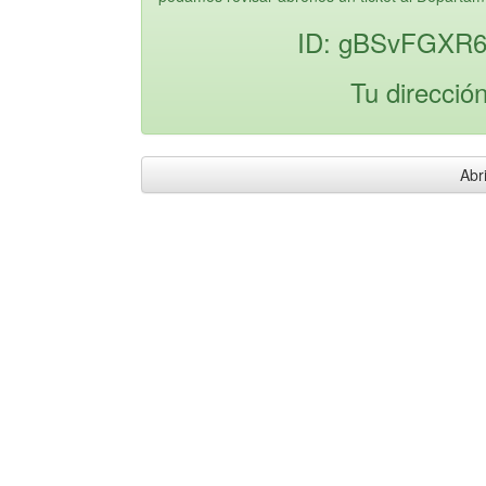
ID: gBSvFGXR6
Tu direcció
Abri