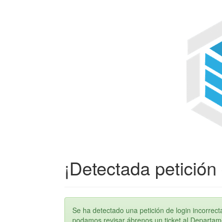
¡Detectada petición 
Se ha detectado una petición de login incorre
podamos revisar ábrenos un ticket al Departame