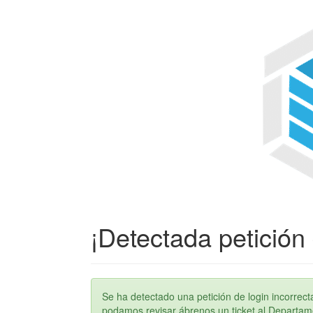
¡Detectada petición 
Se ha detectado una petición de login incorre
podamos revisar ábrenos un ticket al Departame