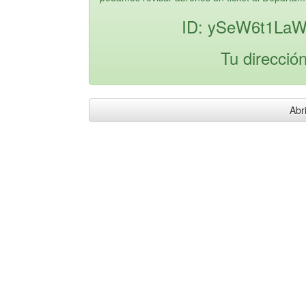
ID: ySeW6t1La
Tu direcció
Abri