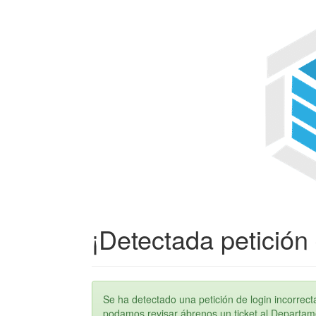
¡Detectada petición 
Se ha detectado una petición de login incorre
podamos revisar ábrenos un ticket al Departame