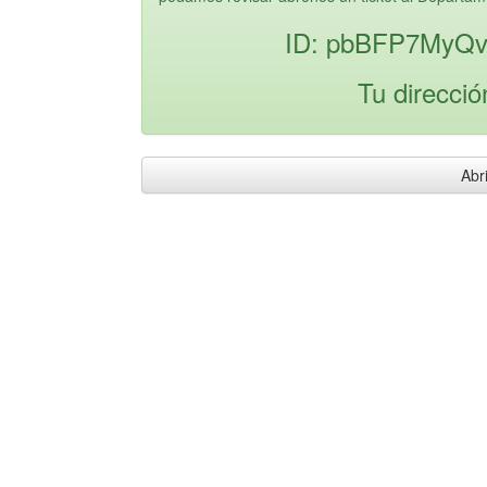
ID: pbBFP7MyQ
Tu direcció
Abri